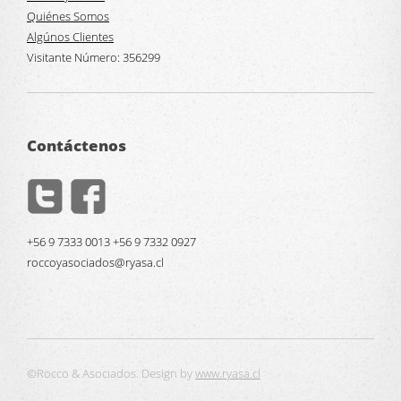
Quiénes Somos
Algúnos Clientes
Visitante Número:
356299
Contáctenos
+56 9 7333 0013 +56 9 7332 0927
roccoyasociados@ryasa.cl
©Rocco & Asociados. Design by
www.ryasa.cl