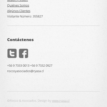
Quiénes Somos
Algúnos Clientes
Visitante Número:
355827
Contáctenos
+56 9 7333 0013 +56 9 7332 0927
roccoyasociados@ryasa.cl
©Rocco & Asociados. Design by
www.ryasa.cl