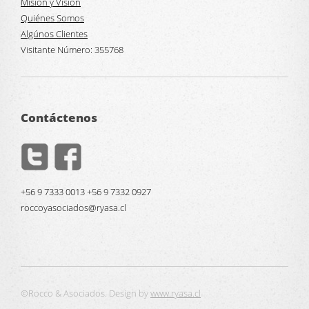
Misión y Visión
Quiénes Somos
Algúnos Clientes
Visitante Número:
355768
Contáctenos
+56 9 7333 0013 +56 9 7332 0927
roccoyasociados@ryasa.cl
©Rocco & Asociados. Design by
www.ryasa.cl