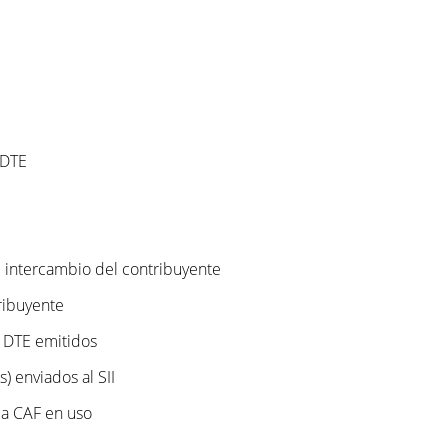
 DTE
e intercambio del contribuyente
ribuyente
s DTE emitidos
 enviados al SII
da CAF en uso